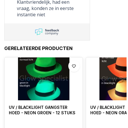
Klantvriendelijk, had een
vraag, konden ze in eerste
instantie niet
beantwoorden, verpakking
open gemaakt, getest en
mij gemaild hoe het nu
precies zit en daardoor was
mijn vraag correct
GERELATEERDE PRODUCTEN
beantwoord. Top toch?
Beschrijving op de website
werd gelijk aangepast!
Artikel besteld en reeds in
gebruik.
UV / BLACKLIGHT GANGSTER
UV / BLACKLIGHT
HOED - NEON GROEN - 12 STUKS
HOED - NEON ORA