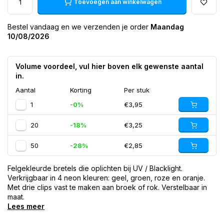
Toevoegen aan winkelwagen
Bestel vandaag en we verzenden je order
Maandag
10/08/2026
Volume voordeel, vul hier boven elk gewenste aantal
in.
Aantal
Korting
Per stuk
1
-0%
€3,95
20
-18%
€3,25
50
-28%
€2,85
Felgekleurde bretels die oplichten bij UV / Blacklight.
Verkrijgbaar in 4 neon kleuren: geel, groen, roze en oranje.
Met drie clips vast te maken aan broek of rok. Verstelbaar in
maat.
Lees meer