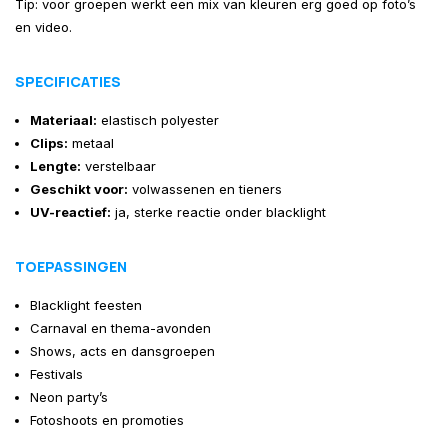
Tip: voor groepen werkt een mix van kleuren erg goed op foto’s
en video.
SPECIFICATIES
Materiaal:
elastisch polyester
Clips:
metaal
Lengte:
verstelbaar
Geschikt voor:
volwassenen en tieners
UV-reactief:
ja, sterke reactie onder blacklight
TOEPASSINGEN
Blacklight feesten
Carnaval en thema-avonden
Shows, acts en dansgroepen
Festivals
Neon party’s
Fotoshoots en promoties