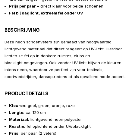
Prijs per paar
– direct klaar voor beide schoenen
Fel bij daglicht, extreem fel onder UV
BESCHRIJVING
Deze neon schoenveters zijn gemaakt van hoogwaardig
lichtgevend materiaal dat direct reageert op UV‑licht. Hierdoor
lichten ze fel op in donkere ruimtes, clubs en
blacklight‑omgevingen. Ook zonder UV‑licht blijven de kleuren
intens neon, waardoor ze perfect zijn voor festivals,
sportwedstrijden, dansoptredens of als opvallend mode‑accent.
PRODUCTDETAILS
Kleuren:
geel, groen, oranje, roze
Lengte:
ca. 120 cm
Materiaal:
lichtgevend neon‑polyester
Reactie:
fel oplichtend onder UV/blacklight
Prijs:
per paar (2 veters)