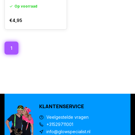
Op voorraad
€4,95
1
KLANTENSERVICE
Veelgestelde vragen
+31529711001
info@glowspecialist.nl