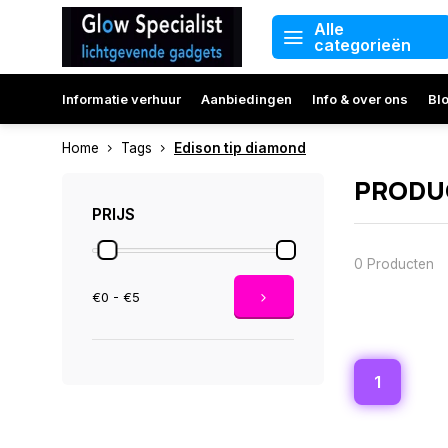
Alle
categorieën
Informatie verhuur
Aanbiedingen
Info & over ons
Bl
Home
Tags
Edison tip diamond
PRODUC
PRIJS
0 Producten
€0 - €5
1