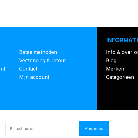
INFORMATI
n
Betaalmethoden
Info & over o
Verzending & retour
Blog
.nl
Contact
Merken
Mijn account
Categorieën
Abonneer