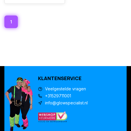
1
KLANTENSERVICE
Veelgestelde vragen
+31529711001
info@glowspecialist.nl