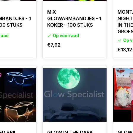
MIX
MONT
BANDJES - 1
GLOWARMBANDJES - 1
NIGHT
100 STUKS
KOKER - 100 STUKS
IN TH
GROE
raad
Op voorraad
Op v
€7,92
€13,12
ED BRIL
GLOW IN THE DARK
GLOW 