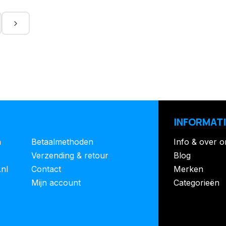
INFORMATI
n
Betaalmethoden
Info & over o
Verzending & retour
Blog
.nl
Contact
Merken
Mijn account
Categorieën