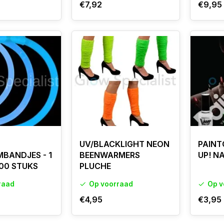
€7,92
€9,95
UV/BLACKLIGHT NEON
PAINT
BANDJES - 1
BEENWARMERS
UP! N
100 STUKS
PLUCHE
raad
Op voorraad
Op v
€4,95
€3,95