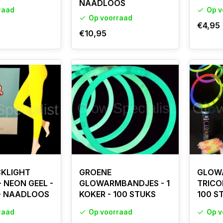
NAADLOOS
raad
Op v
Op voorraad
€4,95
€10,95
CKLIGHT
GROENE
GLOW
- NEON GEEL -
GLOWARMBANDJES - 1
TRICOL
 - NAADLOOS
KOKER - 100 STUKS
100 S
raad
Op voorraad
Op v