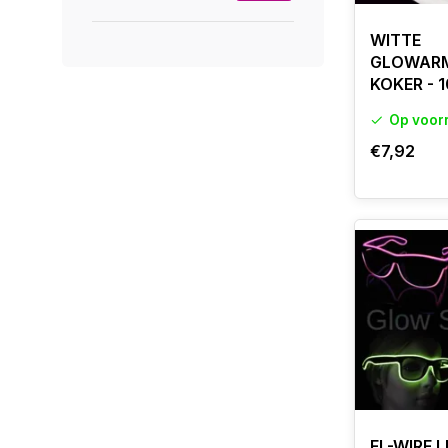
WITTE
GLOWARM
KOKER - 
Op voor
€7,92
EL-WIRE L