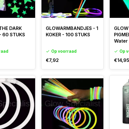
THE DARK
GLOWARMBANDJES - 1
GLOW 
- 60 STUKS
KOKER - 100 STUKS
PIGME
Water
raad
Op voorraad
Op v
€7,92
€14,9