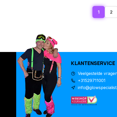
1
2
KLANTENSERVICE
Veelgestelde vrage
+31529711001
info@glowspecialist