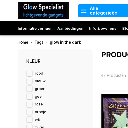
Alle
categorieën
Informatie verhuur
Aanbiedingen
Info & over ons
Bl
Home
Tags
glow in the dark
PRODUC
KLEUR
rood
47 Producten
blauw
groen
geel
roze
oranje
wit
zilver