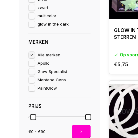
zwart
multicolor
glow in the dark
GLOW IN 
STERREN 
MERKEN
Alle merken
Op voor
Apollo
€5,75
Glow Specialist
Montana Cans
PaintGlow
PRIJS
€0 - €90