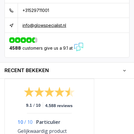
+31529711001
info@glowspecialist.nl
4588
customers give us a 9.1 at
RECENT BEKEKEN
/
9.1
10
4.588 reviews
10
/
10
Particulier
Gelijkwaardig product