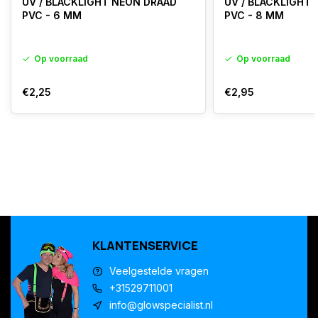
UV / BLACKLIGHT NEON DRAAD
UV / BLACKLIGHT
PVC - 6 MM
PVC - 8 MM
Op voorraad
Op voorraad
€2,25
€2,95
KLANTENSERVICE
Veelgestelde vragen
+31529711001
info@glowspecialist.nl