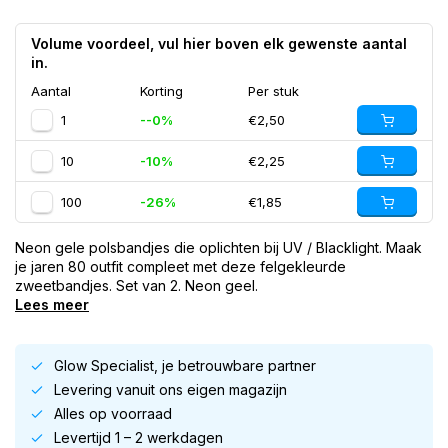
Volume voordeel, vul hier boven elk gewenste aantal
in.
Aantal
Korting
Per stuk
1
--0%
€2,50
10
-10%
€2,25
100
-26%
€1,85
Neon gele polsbandjes die oplichten bij UV / Blacklight. Maak
je jaren 80 outfit compleet met deze felgekleurde
zweetbandjes. Set van 2. Neon geel.
Lees meer
Glow Specialist, je betrouwbare partner
Levering vanuit ons eigen magazijn
Alles op voorraad
Levertijd 1 – 2 werkdagen